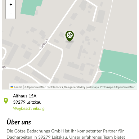
+
−
|
Leaflet
© OpenStreetMap contributors ♥,
tiles generated by protomaps
,
Protomaps
©
OpenStreetMap
Althaus
15A
39279
Leitzkau
Wegbeschreibung
Über uns
Die Götze Bedachungs GmbH ist Ihr kompetenter Partner für
Dacharbeiten in 39279 Leitzkau. Unser erfahrenes Team bietet