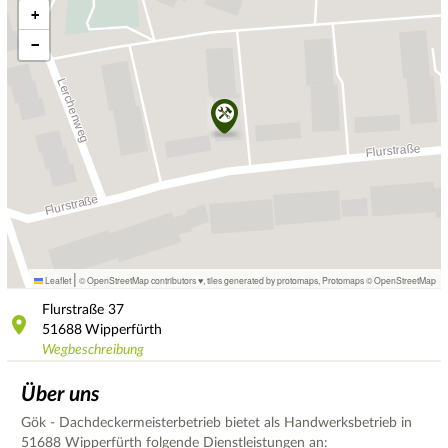
+
−
|
Leaflet
© OpenStreetMap contributors ♥,
tiles generated by protomaps
,
Protomaps
©
OpenStreetMap
Flurstraße
37
51688
Wipperfürth
Wegbeschreibung
Über uns
Gök - Dachdeckermeisterbetrieb bietet als Handwerksbetrieb in
51688 Wipperfürth folgende Dienstleistungen an: