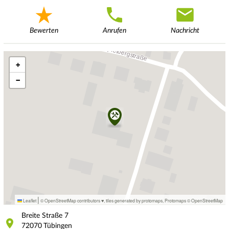
Bewerten
Anrufen
Nachricht
+
−
|
Leaflet
© OpenStreetMap contributors ♥,
tiles generated by protomaps
,
Protomaps
©
OpenStreetMap
Breite Straße
7
72070
Tübingen