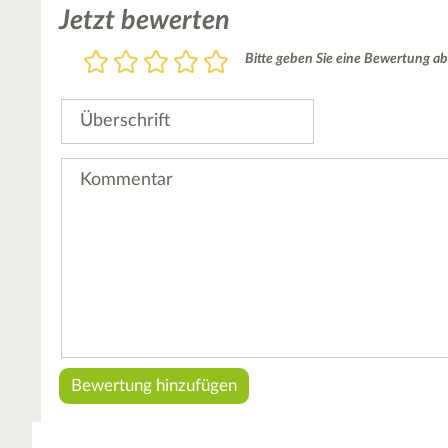
Jetzt bewerten
Bewertung
Bitte geben Sie eine Bewertung ab
1
2
3
4
5
Stern
Sterne
Sterne
Sterne
Sterne
Überschrift
Kommentar