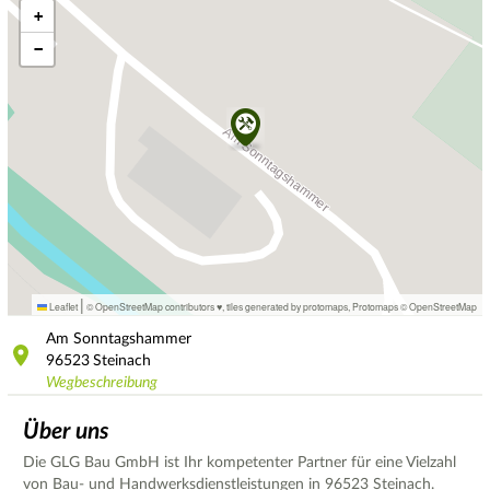
+
−
|
Leaflet
© OpenStreetMap contributors ♥,
tiles generated by protomaps
,
Protomaps
©
OpenStreetMap
Am Sonntagshammer
96523
Steinach
Wegbeschreibung
Über uns
Die GLG Bau GmbH ist Ihr kompetenter Partner für eine Vielzahl
von Bau- und Handwerksdienstleistungen in 96523 Steinach.