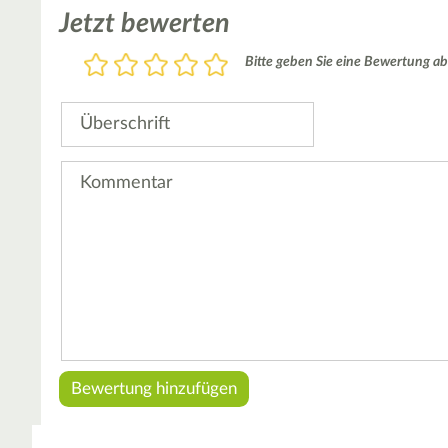
Jetzt bewerten
Bewertung
Bitte geben Sie eine Bewertung ab
1
2
3
4
5
Stern
Sterne
Sterne
Sterne
Sterne
Überschrift
Kommentar