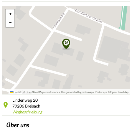
+
−
|
Leaflet
© OpenStreetMap contributors ♥,
tiles generated by protomaps
,
Protomaps
©
OpenStreetMap
Lindenweg
20
79206
Breisach
Wegbeschreibung
Über uns