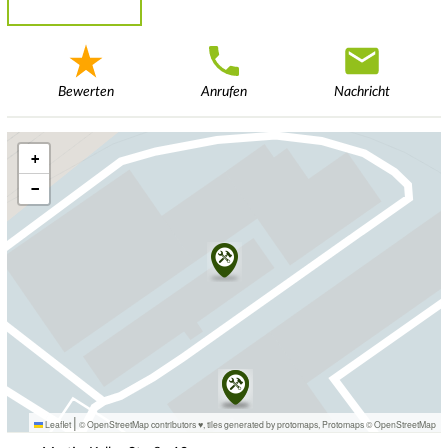
Bewerten
Anrufen
Nachricht
+
−
|
Leaflet
© OpenStreetMap contributors ♥,
tiles generated by protomaps
,
Protomaps
©
OpenStreetMap