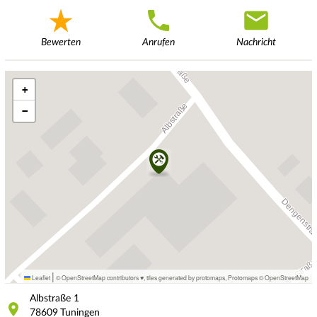
Bewerten
Anrufen
Nachricht
+
−
|
Leaflet
© OpenStreetMap contributors ♥,
tiles generated by protomaps
,
Protomaps
©
OpenStreetMap
Albstraße
1
78609
Tuningen