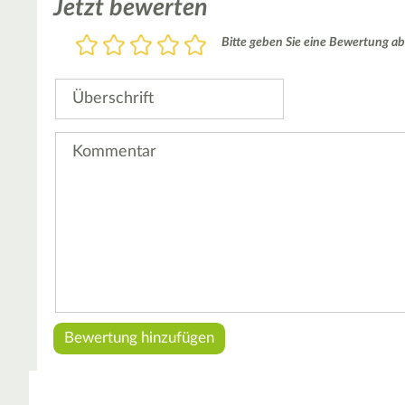
Jetzt bewerten
Bewertung
Bitte geben Sie eine Bewertung ab
1
2
3
4
5
Stern
Sterne
Sterne
Sterne
Sterne
Überschrift
Kommentar