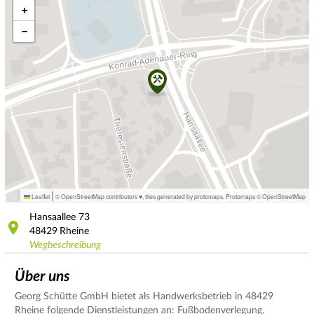
+
−
|
Leaflet
© OpenStreetMap contributors ♥,
tiles generated by protomaps
,
Protomaps
©
OpenStreetMap
Hansaallee
73
48429
Rheine
Wegbeschreibung
Über uns
Georg Schütte GmbH bietet als Handwerksbetrieb in 48429
Rheine folgende Dienstleistungen an: Fußbodenverlegung,