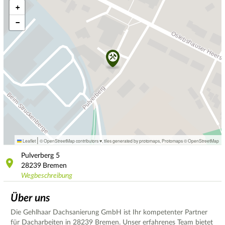
+
−
|
Leaflet
© OpenStreetMap contributors ♥,
tiles generated by protomaps
,
Protomaps
©
OpenStreetMap
Pulverberg
5
28239
Bremen
Wegbeschreibung
Über uns
Die Gehlhaar Dachsanierung GmbH ist Ihr kompetenter Partner
für Dacharbeiten in 28239 Bremen. Unser erfahrenes Team bietet