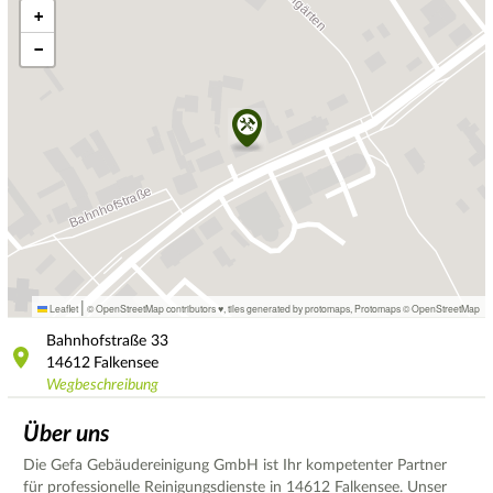
+
−
|
Leaflet
© OpenStreetMap contributors ♥,
tiles generated by protomaps
,
Protomaps
©
OpenStreetMap
Bahnhofstraße
33
14612
Falkensee
Wegbeschreibung
Über uns
Die Gefa Gebäudereinigung GmbH ist Ihr kompetenter Partner
für professionelle Reinigungsdienste in 14612 Falkensee. Unser