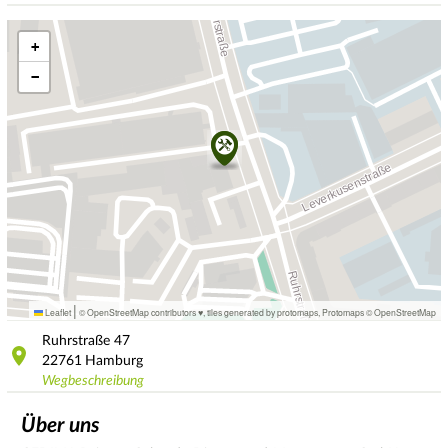
+
−
|
Leaflet
© OpenStreetMap contributors ♥,
tiles generated by protomaps
,
Protomaps
©
OpenStreetMap
Ruhrstraße
47
22761
Hamburg
Wegbeschreibung
Über uns