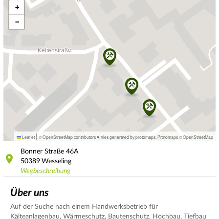
+
−
|
Leaflet
© OpenStreetMap contributors ♥,
tiles generated by protomaps
,
Protomaps
©
OpenStreetMap
Bonner Straße
46A
50389
Wesseling
Wegbeschreibung
Über uns
Auf der Suche nach einem Handwerksbetrieb für
Kälteanlagenbau, Wärmeschutz, Bautenschutz, Hochbau, Tiefbau