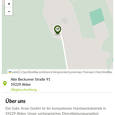
+
−
|
Leaflet
© OpenStreetMap contributors ♥,
tiles generated by protomaps
,
Protomaps
©
OpenStreetMap
Alte Beckumer Straße
91
59229
Ahlen
Wegbeschreibung
Über uns
Die Gebr. Krain GmbH ist Ihr kompetenter Handwerksbetrieb in
59229 Ahlen. Unser umfangreiches Dienstleistungsangebot