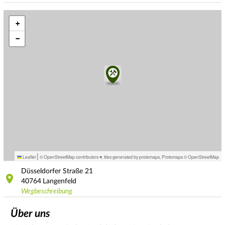
+
−
|
Leaflet
© OpenStreetMap contributors ♥,
tiles generated by protomaps
,
Protomaps
©
OpenStreetMap
Düsseldorfer Straße
21
40764
Langenfeld
Wegbeschreibung
Über uns