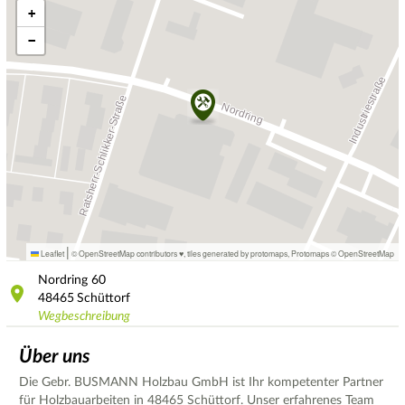
+
−
|
Leaflet
© OpenStreetMap contributors ♥,
tiles generated by protomaps
,
Protomaps
©
OpenStreetMap
Nordring
60
48465
Schüttorf
Wegbeschreibung
Über uns
Die Gebr. BUSMANN Holzbau GmbH ist Ihr kompetenter Partner
für Holzbauarbeiten in 48465 Schüttorf. Unser erfahrenes Team