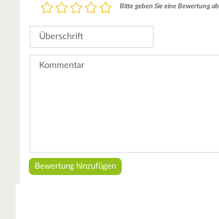
Bewertung
Bitte geben Sie eine Bewertung ab
1
2
3
4
5
Stern
Sterne
Sterne
Sterne
Sterne
Überschrift
Kommentar