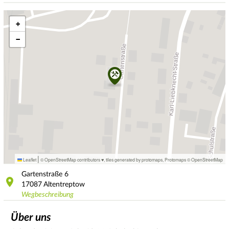
+
−
|
Leaflet
© OpenStreetMap contributors ♥,
tiles generated by protomaps
,
Protomaps
©
OpenStreetMap
Gartenstraße
6
17087
Altentreptow
Wegbeschreibung
Über uns