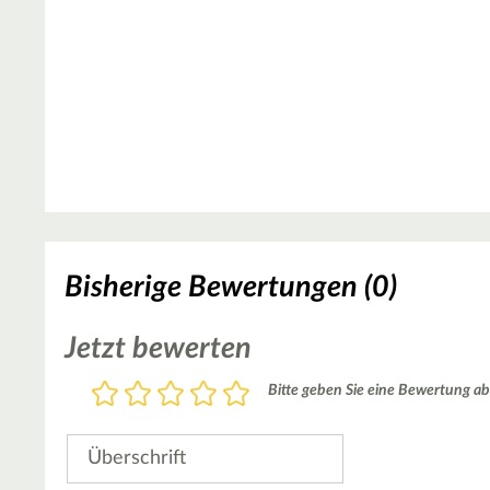
Bisherige Bewertungen (0)
Jetzt bewerten
Bewertung
Bitte geben Sie eine Bewertung ab
1
2
3
4
5
Stern
Sterne
Sterne
Sterne
Sterne
Überschrift