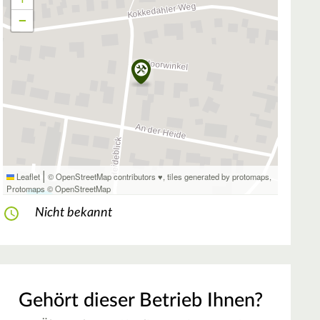
−
|
Leaflet
© OpenStreetMap contributors ♥,
tiles generated by protomaps
,
Protomaps
©
OpenStreetMap
Nicht bekannt
Gehört dieser Betrieb Ihnen?