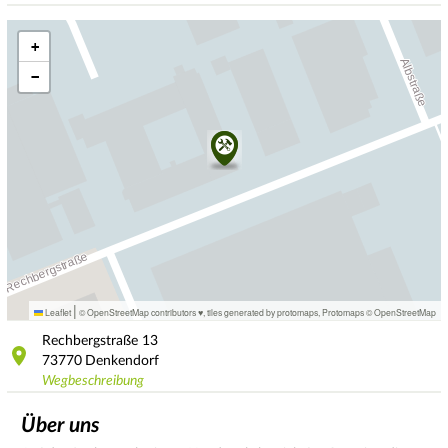
+
−
|
Leaflet
© OpenStreetMap contributors ♥,
tiles generated by protomaps
,
Protomaps
©
OpenStreetMap
Rechbergstraße
13
73770
Denkendorf
Wegbeschreibung
Über uns