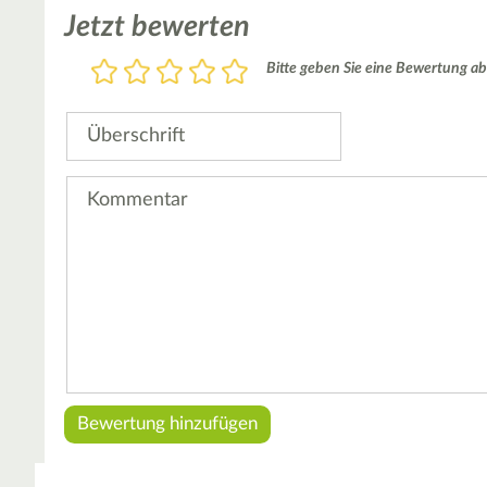
Jetzt bewerten
Bewertung
Bitte geben Sie eine Bewertung ab
1
2
3
4
5
Stern
Sterne
Sterne
Sterne
Sterne
Überschrift
Kommentar