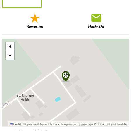
Bewerten
Nachricht
+
−
|
Leaflet
© OpenStreetMap contributors ♥,
tiles generated by protomaps
,
Protomaps
©
OpenStreetMap