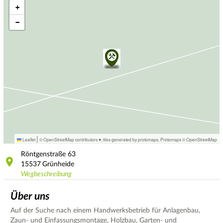
+
−
|
Leaflet
© OpenStreetMap contributors ♥,
tiles generated by protomaps
,
Protomaps
©
OpenStreetMap
Röntgenstraße
63
15537
Grünheide
Wegbeschreibung
Über uns
Auf der Suche nach einem Handwerksbetrieb für Anlagenbau,
Zaun- und Einfassungsmontage, Holzbau, Garten- und