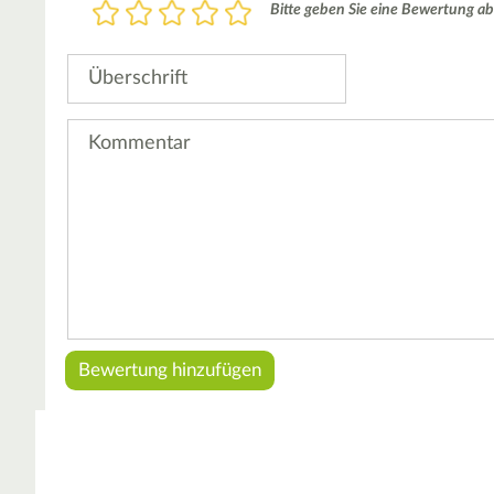
Bewertung
Bitte geben Sie eine Bewertung ab
1
2
3
4
5
Stern
Sterne
Sterne
Sterne
Sterne
Überschrift
Kommentar