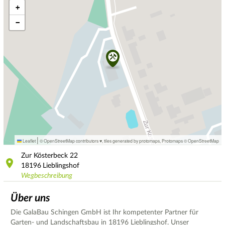
+
−
|
Leaflet
© OpenStreetMap contributors ♥,
tiles generated by protomaps
,
Protomaps
©
OpenStreetMap
Zur Kösterbeck
22
18196
Lieblingshof
Wegbeschreibung
Über uns
Die GalaBau Schingen GmbH ist Ihr kompetenter Partner für
Garten- und Landschaftsbau in 18196 Lieblingshof. Unser