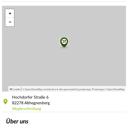
+
−
|
Leaflet
© OpenStreetMap contributors ♥,
tiles generated by protomaps
,
Protomaps
©
OpenStreetMap
Hochdorfer Straße
6
82278
Althegnenberg
Wegbeschreibung
Über uns