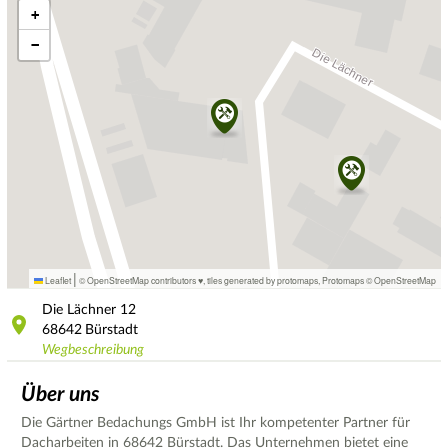
+
−
|
Leaflet
© OpenStreetMap contributors ♥,
tiles generated by protomaps
,
Protomaps
©
OpenStreetMap
Die Lächner
12
68642
Bürstadt
Wegbeschreibung
Über uns
Die Gärtner Bedachungs GmbH ist Ihr kompetenter Partner für
Dacharbeiten in 68642 Bürstadt. Das Unternehmen bietet eine