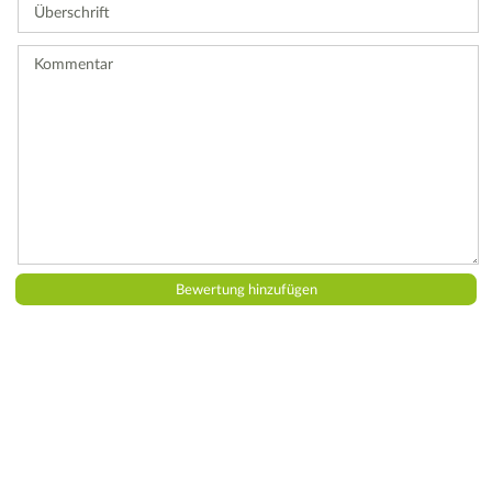
Überschrift
eine
Bewertung
ab.
Kommentar