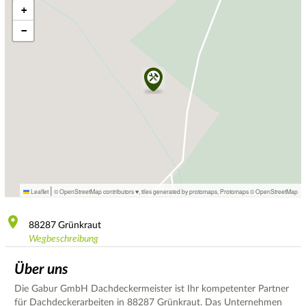
+
−
|
Leaflet
© OpenStreetMap contributors ♥,
tiles generated by protomaps
,
Protomaps
©
OpenStreetMap
88287
Grünkraut
Wegbeschreibung
Über uns
Die Gabur GmbH Dachdeckermeister ist Ihr kompetenter Partner
für Dachdeckerarbeiten in 88287 Grünkraut. Das Unternehmen