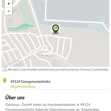
+
−
|
Leaflet
© OpenStreetMap contributors ♥,
tiles generated by protomaps
,
Protomaps
©
OpenStreetMap
49124
Georgsmarienhütte
Wegbeschreibung
Über uns
Gabionac- GmbH bietet als Handwerksbetrieb in 49124
Georgsmarienhütte folgende Dienstleistungen an: Erdarbeiten,