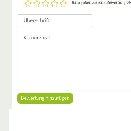
Bewertung
Bitte geben Sie eine Bewertung ab
1
2
3
4
5
Stern
Sterne
Sterne
Sterne
Sterne
Überschrift
Kommentar