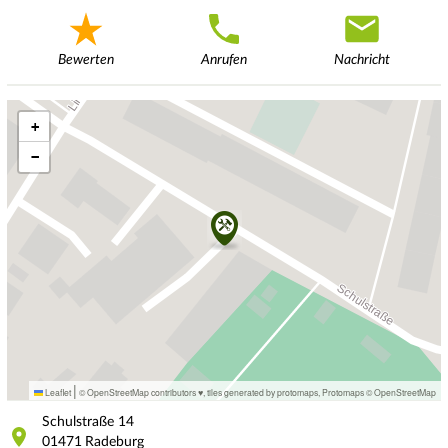
Bewerten
Anrufen
Nachricht
+
−
|
Leaflet
© OpenStreetMap contributors ♥,
tiles generated by protomaps
,
Protomaps
©
OpenStreetMap
Schulstraße
14
01471
Radeburg