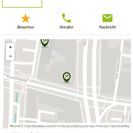
Bewerten
Anrufen
Nachricht
+
−
|
Leaflet
© OpenStreetMap contributors ♥,
tiles generated by protomaps
,
Protomaps
©
OpenStreetMap