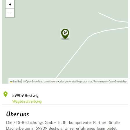
+
−
|
Leaflet
© OpenStreetMap contributors ♥,
tiles generated by protomaps
,
Protomaps
©
OpenStreetMap
59909
Bestwig
Wegbeschreibung
Über uns
Die FTS-Bedachungs GmbH ist Ihr kompetenter Partner für alle
Dacharbeiten in 59909 Bestwig. Unser erfahrenes Team bietet