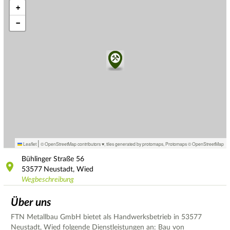
+
−
|
Leaflet
© OpenStreetMap contributors ♥,
tiles generated by protomaps
,
Protomaps
©
OpenStreetMap
Bühlinger Straße
56
53577
Neustadt, Wied
Wegbeschreibung
Über uns
FTN Metallbau GmbH bietet als Handwerksbetrieb in 53577
Neustadt, Wied folgende Dienstleistungen an: Bau von