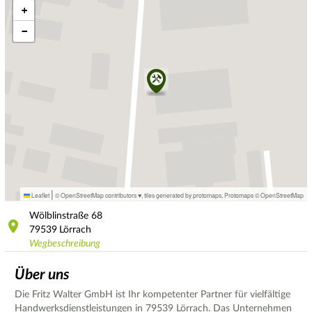
+
−
|
Leaflet
© OpenStreetMap contributors ♥,
tiles generated by protomaps
,
Protomaps
©
OpenStreetMap
Wölblinstraße
68
79539
Lörrach
Wegbeschreibung
Über uns
Die Fritz Walter GmbH ist Ihr kompetenter Partner für vielfältige
Handwerksdienstleistungen in 79539 Lörrach. Das Unternehmen