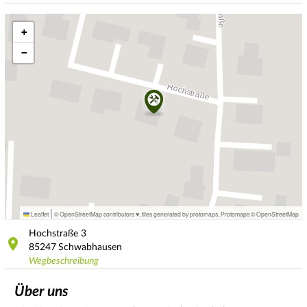
+
−
|
Leaflet
© OpenStreetMap contributors ♥,
tiles generated by protomaps
,
Protomaps
©
OpenStreetMap
Hochstraße
3
85247
Schwabhausen
Wegbeschreibung
Über uns