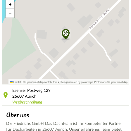
+
−
|
Leaflet
© OpenStreetMap contributors ♥,
tiles generated by protomaps
,
Protomaps
©
OpenStreetMap
Esenser Postweg
129
26607
Aurich
Wegbeschreibung
Über uns
Die Friedrichs GmbH Das Dachteam ist Ihr kompetenter Partner
für Dacharbeiten in 26607 Aurich. Unser erfahrenes Team bietet