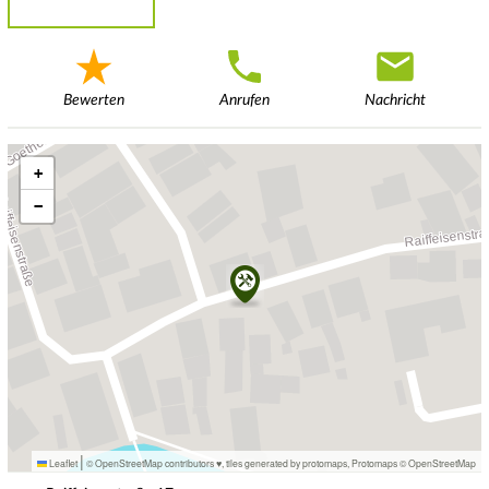
Bewerten
Anrufen
Nachricht
+
−
|
Leaflet
© OpenStreetMap contributors ♥,
tiles generated by protomaps
,
Protomaps
©
OpenStreetMap