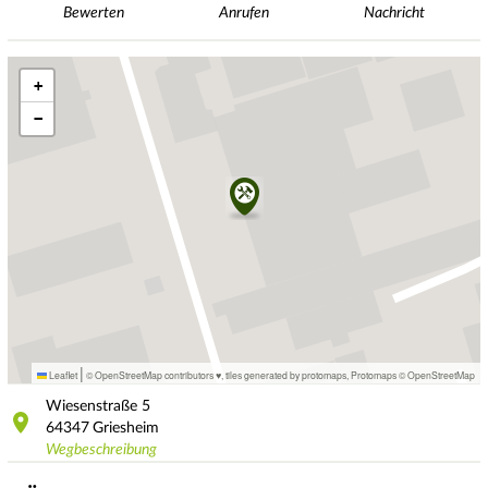
Bewerten
Anrufen
Nachricht
+
−
|
Leaflet
© OpenStreetMap contributors ♥,
tiles generated by protomaps
,
Protomaps
©
OpenStreetMap
Wiesenstraße
5
64347
Griesheim
Wegbeschreibung