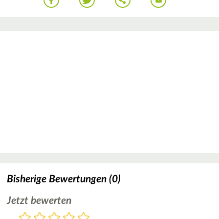
Bisherige Bewertungen (0)
Jetzt bewerten
Bewertung
1
2
3
4
5