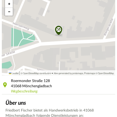
+
−
|
Leaflet
© OpenStreetMap contributors ♥,
tiles generated by protomaps
,
Protomaps
©
OpenStreetMap
Roermonder Straße
128
41068
Mönchengladbach
Wegbeschreibung
Über uns
Friedbert Fischer bietet als Handwerksbetrieb in 41068
Mönchengladbach folgende Dienstleistungen an: