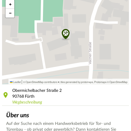
+
−
|
Leaflet
© OpenStreetMap contributors ♥,
tiles generated by protomaps
,
Protomaps
©
OpenStreetMap
Obermichelbacher Straße
2
90768
Fürth
Wegbeschreibung
Über uns
Auf der Suche nach einem Handwerksbetrieb für Tor- und
Türenbau - ob privat oder gewerblich? Dann kontaktieren Sie