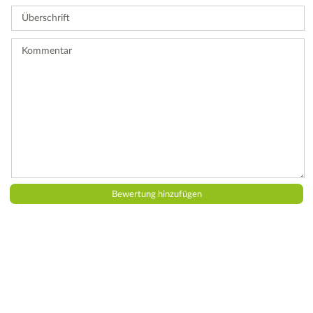
Sie
Überschrift
eine
Bewertung
ab.
Kommentar