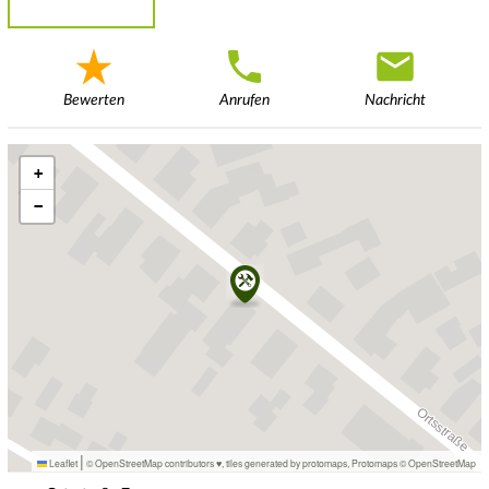
Bewerten
Anrufen
Nachricht
+
−
|
Leaflet
© OpenStreetMap contributors ♥,
tiles generated by protomaps
,
Protomaps
©
OpenStreetMap