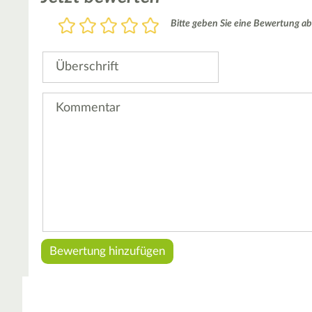
Bewertung
Bitte geben Sie eine Bewertung ab
1
2
3
4
5
Stern
Sterne
Sterne
Sterne
Sterne
Überschrift
Kommentar