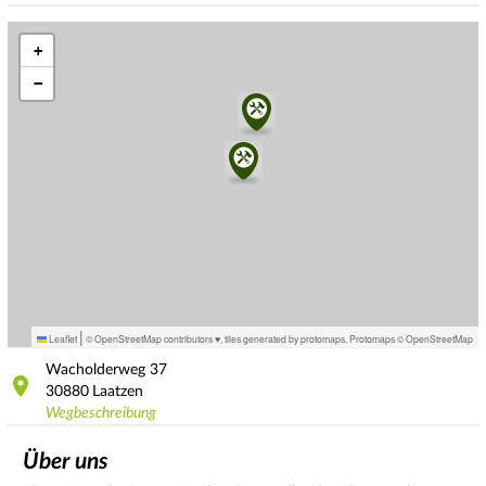
+
−
|
Leaflet
© OpenStreetMap contributors ♥,
tiles generated by protomaps
,
Protomaps
©
OpenStreetMap
Wacholderweg
37
30880
Laatzen
Wegbeschreibung
Über uns