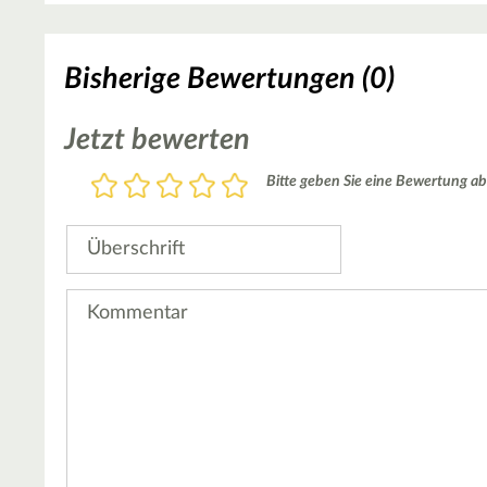
Bisherige Bewertungen (0)
Jetzt bewerten
Bewertung
Bitte geben Sie eine Bewertung ab
1
2
3
4
5
Stern
Sterne
Sterne
Sterne
Sterne
Überschrift
Kommentar