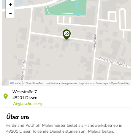
+
−
|
Leaflet
© OpenStreetMap contributors ♥,
tiles generated by protomaps
,
Protomaps
©
OpenStreetMap
Weststraße
7
49201
Dissen
Wegbeschreibung
Über uns
Ferdinand Potthoff Malermeister bietet als Handwerksbetrieb in
49201 Dissen folgende Dienstleistungen an: Malerarbeiten,