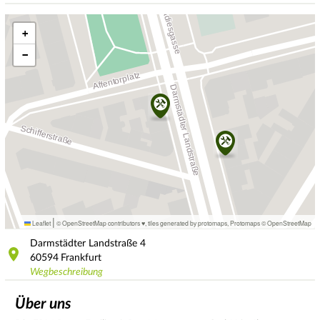
+
−
|
Leaflet
© OpenStreetMap contributors ♥,
tiles generated by protomaps
,
Protomaps
©
OpenStreetMap
Darmstädter Landstraße
4
60594
Frankfurt
Wegbeschreibung
Über uns