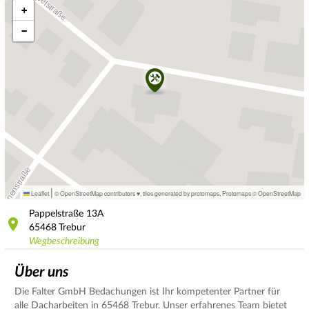
+
−
|
Leaflet
© OpenStreetMap contributors ♥,
tiles generated by protomaps
,
Protomaps
©
OpenStreetMap
Pappelstraße
13A
65468
Trebur
Wegbeschreibung
Über uns
Die Falter GmbH Bedachungen ist Ihr kompetenter Partner für
alle Dacharbeiten in 65468 Trebur. Unser erfahrenes Team bietet